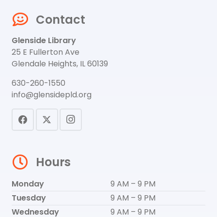
Contact
Glenside Library
25 E Fullerton Ave
Glendale Heights, IL 60139
630-260-1550
info@glensidepld.org
Hours
Monday
9 AM – 9 PM
Tuesday
9 AM – 9 PM
Wednesday
9 AM – 9 PM