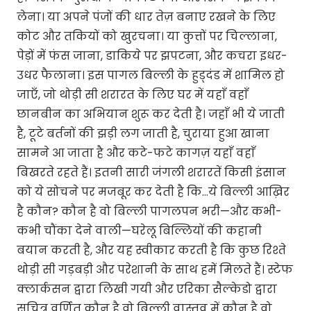
लेना। या अपने पंजों की धार तेज़ बनाए रखने के लिए
कोट और तकियों को खुरचना। या कुत्तों पर चिल्लाना,
पेड़ों में फंस जाना, डाकिये पर झपटना, और कचरा इधर-
उधर फैलाना। इस पागल बिल्ली के हुड्दंड में शामिल हो
जाएँ, जो थोड़ी सी शरारत के लिए घर में यहाँ वहाँ
छानबीन का अभियान शुरू कर देती है। जहाँ भी ये जाती
है, टूटे बर्तनों की झड़ी लग जाती है, चुराया हुआ खाना
सामने आ जाता है और कटे-फटे कागज़ यहाँ वहाँ
बिखरते रहते हैं। इतनी सारी जंगली शरारतें किसी इंसान
को ये सोचने पर मजबूर कर देती है कि…ये बिल्ली आख़िर
है कौन? कौन है वो बिल्ली पागलपन भरी—और कभी-
कभी चौंका देने वाली—घरेलू बिल्लियों की कहानी
बयान करती है, और यह स्वीकार करती है कि कुछ रिश्ते
थोड़ी सी गड़बड़ी और परेशानी के साथ हमें मिलते हैं। स्टेफ
क्लार्कसन द्वारा लिखी गयी और एरिका सैल्केडो द्वारा
सचित्र वर्णित कौन है वो बिल्ली वास्तव में कौन है वो